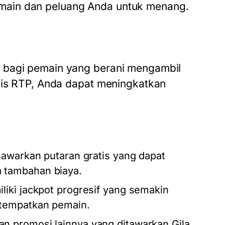
main dan peluang Anda untuk menang.
k bagi pemain yang berani mengambil
isis RTP, Anda dapat meningkatkan
awarkan putaran gratis yang dapat
 tambahan biaya.
iki jackpot progresif yang semakin
itempatkan pemain.
n promosi lainnya yang ditawarkan Gila