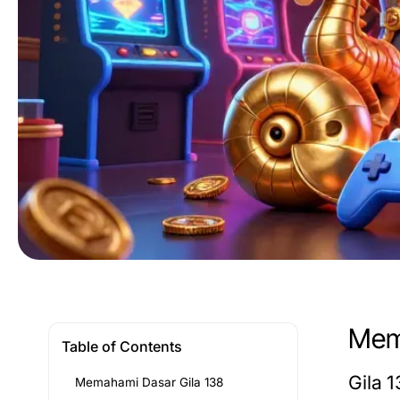
Mem
Table of Contents
Gila 
Memahami Dasar Gila 138