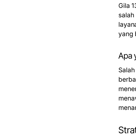
Gila 
salah
layan
yang 
Apa 
Salah
berba
menem
menaw
mena
Stra