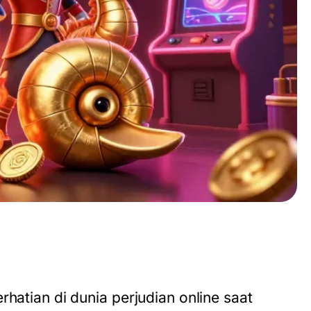
rhatian di dunia perjudian online saat