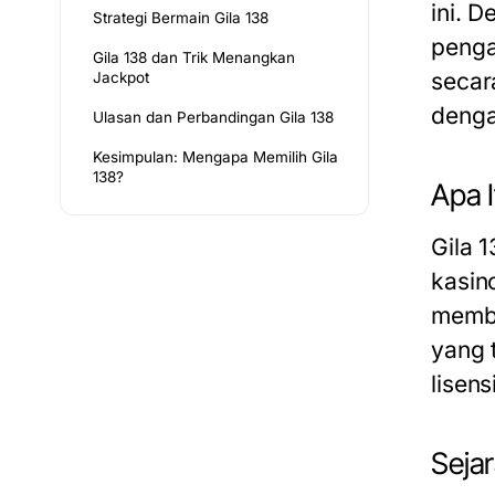
ini. 
Strategi Bermain Gila 138
penga
Gila 138 dan Trik Menangkan
secar
Jackpot
denga
Ulasan dan Perbandingan Gila 138
Kesimpulan: Mengapa Memilih Gila
138?
Apa I
Gila 
kasin
membe
yang 
lisen
Sejar