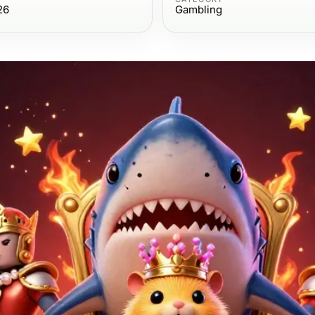
26
Gambling