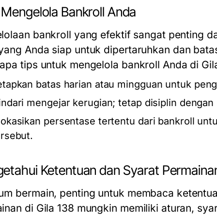
 Mengelola Bankroll Anda
lolaan bankroll yang efektif sangat penting 
yang Anda siap untuk dipertaruhkan dan batas
apa tips untuk mengelola bankroll Anda di Gil
etapkan batas harian atau mingguan untuk peng
indari mengejar kerugian; tetap disiplin dengan
lokasikan persentase tertentu dari bankroll unt
ersebut.
etahui Ketentuan dan Syarat Permaina
um bermain, penting untuk membaca ketentuan
inan di Gila 138 mungkin memiliki aturan, sya