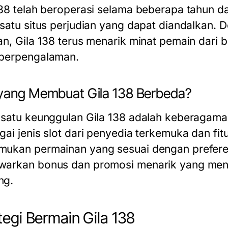
138 telah beroperasi selama beberapa tahun d
 satu situs perjudian yang dapat diandalkan. 
an, Gila 138 terus menarik minat pemain dari
berpengalaman.
yang Membuat Gila 138 Berbeda?
 satu keunggulan Gila 138 adalah keberagam
gai jenis slot dari penyedia terkemuka dan fit
ukan permainan yang sesuai dengan preferensi
arkan bonus dan promosi menarik yang men
ng.
tegi Bermain Gila 138