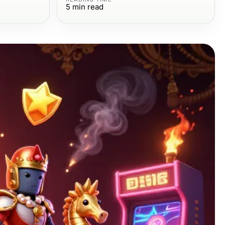
5
min read