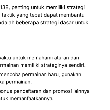
8, penting untuk memiliki strategi
 taktik yang tepat dapat membantu
dalah beberapa strategi dasar untuk
aktu untuk memahami aturan dan
mainan memiliki strateginya sendiri.
 mencoba permainan baru, gunakan
ka permainan.
onus pendaftaran dan promosi lainnya
untuk memanfaatkannya.