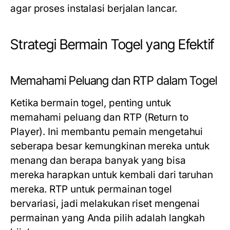
agar proses instalasi berjalan lancar.
Strategi Bermain Togel yang Efektif
Memahami Peluang dan RTP dalam Togel
Ketika bermain togel, penting untuk
memahami peluang dan
RTP (Return to
Player)
. Ini membantu pemain mengetahui
seberapa besar kemungkinan mereka untuk
menang dan berapa banyak yang bisa
mereka harapkan untuk kembali dari taruhan
mereka. RTP untuk permainan togel
bervariasi, jadi melakukan riset mengenai
permainan yang Anda pilih adalah langkah