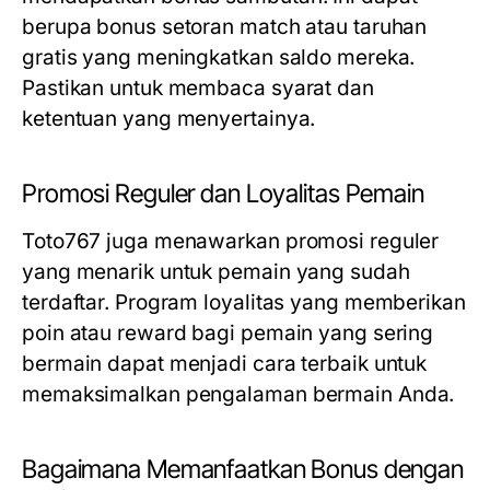
berupa bonus setoran match atau taruhan
gratis yang meningkatkan saldo mereka.
Pastikan untuk membaca syarat dan
ketentuan yang menyertainya.
Promosi Reguler dan Loyalitas Pemain
Toto767 juga menawarkan promosi reguler
yang menarik untuk pemain yang sudah
terdaftar. Program loyalitas yang memberikan
poin atau reward bagi pemain yang sering
bermain dapat menjadi cara terbaik untuk
memaksimalkan pengalaman bermain Anda.
Bagaimana Memanfaatkan Bonus dengan