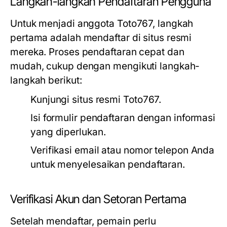
Langkah-langkah Pendaftaran Pengguna
Untuk menjadi anggota Toto767, langkah
pertama adalah mendaftar di situs resmi
mereka. Proses pendaftaran cepat dan
mudah, cukup dengan mengikuti langkah-
langkah berikut:
Kunjungi situs resmi Toto767.
Isi formulir pendaftaran dengan informasi
yang diperlukan.
Verifikasi email atau nomor telepon Anda
untuk menyelesaikan pendaftaran.
Verifikasi Akun dan Setoran Pertama
Setelah mendaftar, pemain perlu