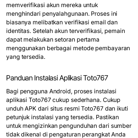
memverifikasi akun mereka untuk
menghindari penyalahgunaan. Proses ini
biasanya melibatkan verifikasi email dan
identitas. Setelah akun terverifikasi, pemain
dapat melakukan setoran pertama
menggunakan berbagai metode pembayaran
yang tersedia.
Panduan Instalasi Aplikasi Toto767
Bagi pengguna Android, proses instalasi
aplikasi Toto767 cukup sederhana. Cukup
unduh APK dari situs resmi Toto767 dan ikuti
petunjuk instalasi yang tersedia. Pastikan
untuk mengizinkan pengunduhan dari sumber
tidak dikenal di pengaturan perangkat Anda