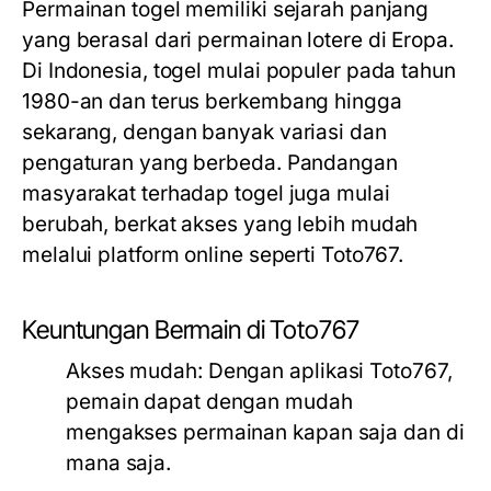
Permainan togel memiliki sejarah panjang
yang berasal dari permainan lotere di Eropa.
Di Indonesia, togel mulai populer pada tahun
1980-an dan terus berkembang hingga
sekarang, dengan banyak variasi dan
pengaturan yang berbeda. Pandangan
masyarakat terhadap togel juga mulai
berubah, berkat akses yang lebih mudah
melalui platform online seperti Toto767.
Keuntungan Bermain di Toto767
Akses mudah:
Dengan aplikasi Toto767,
pemain dapat dengan mudah
mengakses permainan kapan saja dan di
mana saja.