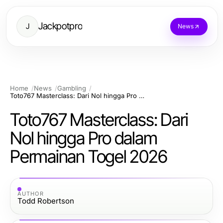
Jackpotpro
J
News
Home
News
Gambling
Toto767 Masterclass: Dari Nol hingga Pro dalam Permainan Togel 2026
Toto767 Masterclass: Dari
Nol hingga Pro dalam
Permainan Togel 2026
AUTHOR
Todd Robertson