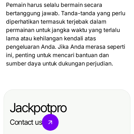
Pemain harus selalu bermain secara
bertanggung jawab. Tanda-tanda yang perlu
diperhatikan termasuk terjebak dalam
permainan untuk jangka waktu yang terlalu
lama atau kehilangan kendali atas
pengeluaran Anda. Jika Anda merasa seperti
ini, penting untuk mencari bantuan dan
sumber daya untuk dukungan perjudian.
Jackpotpro
Contact us