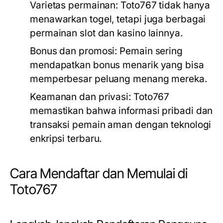
Varietas permainan:
Toto767 tidak hanya
menawarkan togel, tetapi juga berbagai
permainan slot dan kasino lainnya.
Bonus dan promosi:
Pemain sering
mendapatkan bonus menarik yang bisa
memperbesar peluang menang mereka.
Keamanan dan privasi:
Toto767
memastikan bahwa informasi pribadi dan
transaksi pemain aman dengan teknologi
enkripsi terbaru.
Cara Mendaftar dan Memulai di
Toto767