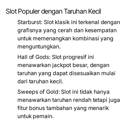
Slot Populer dengan Taruhan Kecil
Starburst:
Slot klasik ini terkenal dengan
grafisnya yang cerah dan kesempatan
untuk memenangkan kombinasi yang
menguntungkan.
Hall of Gods:
Slot progresif ini
menawarkan jackpot besar, dengan
taruhan yang dapat disesuaikan mulai
dari taruhan kecil.
Sweeps of Gold:
Slot ini tidak hanya
menawarkan taruhan rendah tetapi juga
fitur bonus tambahan yang menarik
untuk pemain.