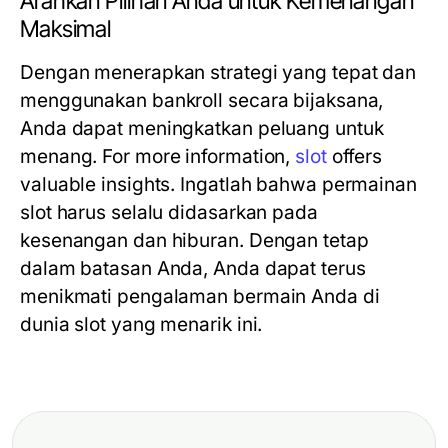
Arahkan Pilihan Anda untuk Kemenangan
Maksimal
Dengan menerapkan strategi yang tepat dan
menggunakan bankroll secara bijaksana,
Anda dapat meningkatkan peluang untuk
menang. For more information,
slot
offers
valuable insights. Ingatlah bahwa permainan
slot harus selalu didasarkan pada
kesenangan dan hiburan. Dengan tetap
dalam batasan Anda, Anda dapat terus
menikmati pengalaman bermain Anda di
dunia slot yang menarik ini.