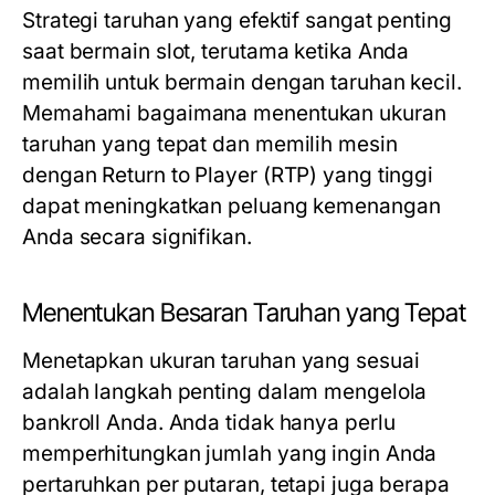
Strategi taruhan yang efektif sangat penting
saat bermain slot, terutama ketika Anda
memilih untuk bermain dengan taruhan kecil.
Memahami bagaimana menentukan ukuran
taruhan yang tepat dan memilih mesin
dengan Return to Player (RTP) yang tinggi
dapat meningkatkan peluang kemenangan
Anda secara signifikan.
Menentukan Besaran Taruhan yang Tepat
Menetapkan ukuran taruhan yang sesuai
adalah langkah penting dalam mengelola
bankroll Anda. Anda tidak hanya perlu
memperhitungkan jumlah yang ingin Anda
pertaruhkan per putaran, tetapi juga berapa