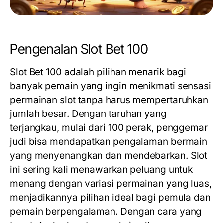
Pengenalan Slot Bet 100
Slot Bet 100 adalah pilihan menarik bagi
banyak pemain yang ingin menikmati sensasi
permainan slot tanpa harus mempertaruhkan
jumlah besar. Dengan taruhan yang
terjangkau, mulai dari 100 perak, penggemar
judi bisa mendapatkan pengalaman bermain
yang menyenangkan dan mendebarkan. Slot
ini sering kali menawarkan peluang untuk
menang dengan variasi permainan yang luas,
menjadikannya pilihan ideal bagi pemula dan
pemain berpengalaman. Dengan cara yang