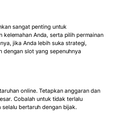
nkan sangat penting untuk
 kelemahan Anda, serta pilih permainan
a, jika Anda lebih suka strategi,
n dengan slot yang sepenuhnya
taruhan online. Tetapkan anggaran dan
sar. Cobalah untuk tidak terlalu
selalu bertaruh dengan bijak.