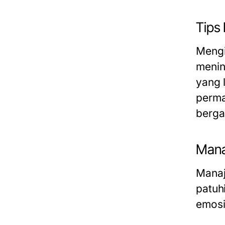
Tips
Mengi
menin
yang 
perma
berga
Mana
Manaj
patuh
emosi