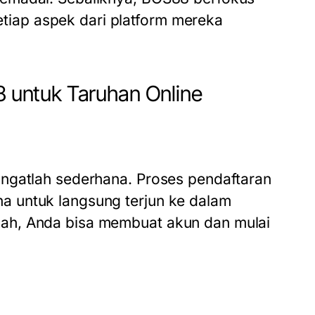
iap aspek dari platform mereka
untuk Taruhan Online
angatlah sederhana. Proses pendaftaran
a untuk langsung terjun ke dalam
ah, Anda bisa membuat akun dan mulai