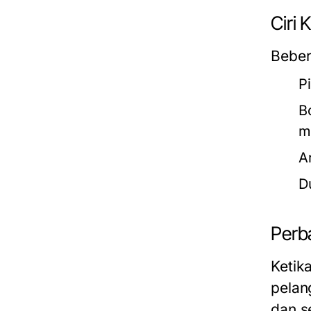
Ciri 
Beber
P
B
m
A
D
Perb
Ketik
pelan
dan s