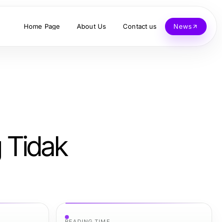
Home Page
About Us
Contact us
News
 Tidak
READING TIME