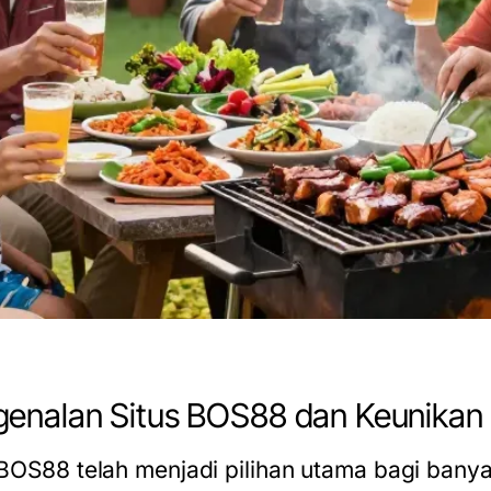
enalan Situs BOS88 dan Keunikan
 BOS88 telah menjadi pilihan utama bagi banyak