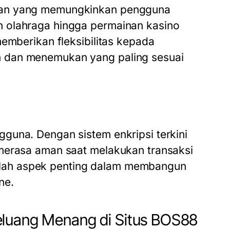
inan yang memungkinkan pengguna
n olahraga hingga permainan kasino
memberikan fleksibilitas kepada
n dan menemukan yang paling sesuai
guna. Dengan sistem enkripsi terkini
 merasa aman saat melakukan transaksi
 adalah aspek penting dalam membangun
ne.
eluang Menang di Situs BOS88