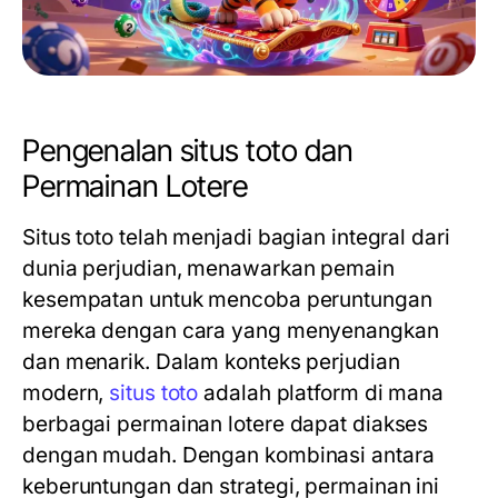
Pengenalan situs toto dan
Permainan Lotere
Situs toto telah menjadi bagian integral dari
dunia perjudian, menawarkan pemain
kesempatan untuk mencoba peruntungan
mereka dengan cara yang menyenangkan
dan menarik. Dalam konteks perjudian
modern,
situs toto
adalah platform di mana
berbagai permainan lotere dapat diakses
dengan mudah. Dengan kombinasi antara
keberuntungan dan strategi, permainan ini