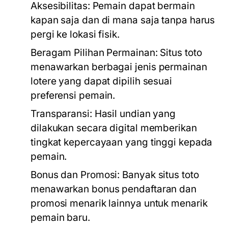
Aksesibilitas:
Pemain dapat bermain
kapan saja dan di mana saja tanpa harus
pergi ke lokasi fisik.
Beragam Pilihan Permainan:
Situs toto
menawarkan berbagai jenis permainan
lotere yang dapat dipilih sesuai
preferensi pemain.
Transparansi:
Hasil undian yang
dilakukan secara digital memberikan
tingkat kepercayaan yang tinggi kepada
pemain.
Bonus dan Promosi:
Banyak situs toto
menawarkan bonus pendaftaran dan
promosi menarik lainnya untuk menarik
pemain baru.