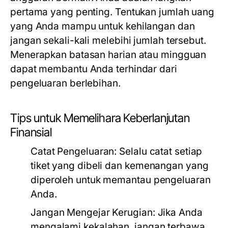
pertama yang penting. Tentukan jumlah uang
yang Anda mampu untuk kehilangan dan
jangan sekali-kali melebihi jumlah tersebut.
Menerapkan batasan harian atau mingguan
dapat membantu Anda terhindar dari
pengeluaran berlebihan.
Tips untuk Memelihara Keberlanjutan
Finansial
Catat Pengeluaran:
Selalu catat setiap
tiket yang dibeli dan kemenangan yang
diperoleh untuk memantau pengeluaran
Anda.
Jangan Mengejar Kerugian:
Jika Anda
mengalami kekalahan, jangan terbawa