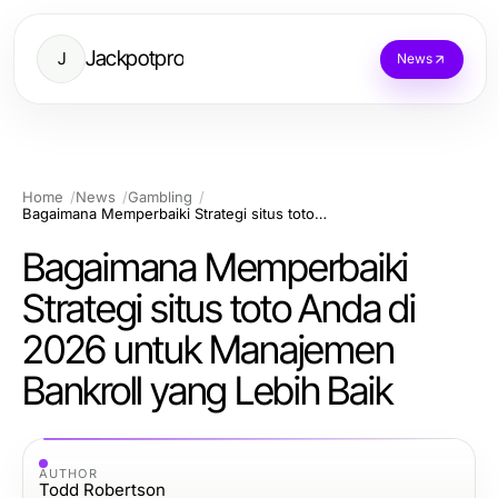
Jackpotpro
J
News
Home
News
Gambling
Bagaimana Memperbaiki Strategi situs toto Anda di 2026 untuk Manajemen Bankroll yang Lebih Baik
Bagaimana Memperbaiki
Strategi situs toto Anda di
2026 untuk Manajemen
Bankroll yang Lebih Baik
AUTHOR
Todd Robertson