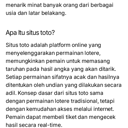
menarik minat banyak orang dari berbagai
usia dan latar belakang.
Apa Itu situs toto?
Situs toto adalah platform online yang
menyelenggarakan permainan lotere,
memungkinkan pemain untuk memasang
taruhan pada hasil angka yang akan ditarik.
Setiap permainan sifatnya acak dan hasilnya
ditentukan oleh undian yang dilakukan secara
adil. Konsep dasar dari situs toto sama
dengan permainan lotere tradisional, tetapi
dengan kemudahan akses melalui internet.
Pemain dapat membeli tiket dan mengecek
hasil secara real-time.