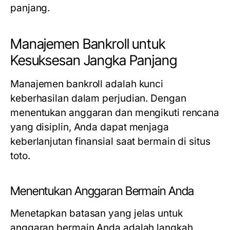
panjang.
Manajemen Bankroll untuk
Kesuksesan Jangka Panjang
Manajemen bankroll adalah kunci
keberhasilan dalam perjudian. Dengan
menentukan anggaran dan mengikuti rencana
yang disiplin, Anda dapat menjaga
keberlanjutan finansial saat bermain di situs
toto.
Menentukan Anggaran Bermain Anda
Menetapkan batasan yang jelas untuk
anggaran bermain Anda adalah langkah