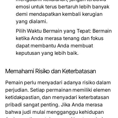
emosi untuk terus bertaruh lebih banyak
demi mendapatkan kembali kerugian
yang dialami.
Pilih Waktu Bermain yang Tepat:
Bermain
ketika Anda merasa tenang dan fokus
dapat membantu Anda membuat
keputusan yang lebih baik.
Memahami Risiko dan Keterbatasan
Pemain perlu menyadari adanya risiko dalam
perjudian. Setiap permainan memiliki elemen
ketidakpastian, dan menyadari keterbatasan
pribadi sangat penting. Jika Anda merasa
bahwa judi mulai mengganggu kehidupan