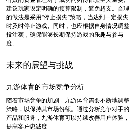
建议玩家设定明确的预算限制，避免超支。合理
的做法是采用“停止损失”策略，当达到一定损失
时及时停止游戏。同时，也应根据自身情况调整
投注额，确保能够长期保持游戏的乐趣与参与
度。
未来的展望与挑战
九游体育的市场竞争分析
随着市场竞争的加剧，九游体育需要不断地调整
策略，以保持其市场份额。通过分析竞争对手的
产品和服务，九游体育可以持续改善用户体验，
提高客户忠诚度。