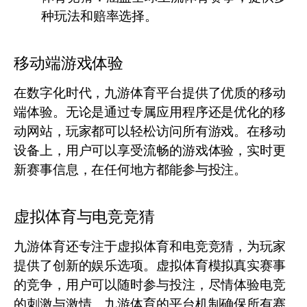
种玩法和赔率选择。
移动端游戏体验
在数字化时代，九游体育平台提供了优质的移动
端体验。无论是通过专属应用程序还是优化的移
动网站，玩家都可以轻松访问所有游戏。在移动
设备上，用户可以享受流畅的游戏体验，实时更
新赛事信息，在任何地方都能参与投注。
虚拟体育与电竞竞猜
九游体育还专注于虚拟体育和电竞竞猜，为玩家
提供了创新的娱乐选项。虚拟体育模拟真实赛事
的竞争，用户可以随时参与投注，尽情体验电竞
的刺激与激情。九游体育的平台机制确保所有赛