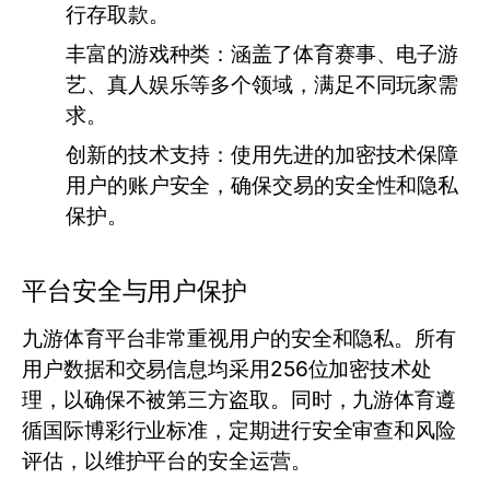
行存取款。
丰富的游戏种类：涵盖了体育赛事、电子游
艺、真人娱乐等多个领域，满足不同玩家需
求。
创新的技术支持：使用先进的加密技术保障
用户的账户安全，确保交易的安全性和隐私
保护。
平台安全与用户保护
九游体育平台非常重视用户的安全和隐私。所有
用户数据和交易信息均采用256位加密技术处
理，以确保不被第三方盗取。同时，九游体育遵
循国际博彩行业标准，定期进行安全审查和风险
评估，以维护平台的安全运营。