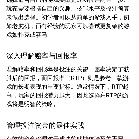
玩家需要根据自己的兴趣、技能水平及投注预算
来做出选择。初学者可以从简单的游戏入手，例
如老虎机，而有经验的玩家可以尝试更复杂的游
戏如扑克或赛马。
深入理解赔率与回报率
理解赔率和回报率是投注的关键。赔率决定了获
胜后的回报，而回报率（RTP）则是参考一款游
戏的长期表现的重要指标。通常情况下，RTP越
高，玩家的回报潜力越大，因此选择高RTP的游
戏将是明智的策略。
管理投注资金的最佳实践
有效的资金管理对于成功的赌博体验至关重要。